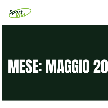
Vai
Sport
al
Vivi
contenuto
MESE:
MAGGIO 20