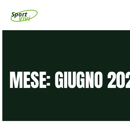
Vai
Sport
al
Vivi
contenuto
MESE:
GIUGNO 20