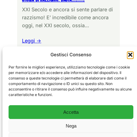
XXI Secolo e ancora si sente parlare di
razzismo! E’ incredibile come ancora
oggi, nel XXI secolo, ossia…
Leggi →
Gestisci Consenso
Per fornire le migliori esperienze, utilizziamo tecnologie come i cookie
per memorizzare e/o accedere alle informazioni del dispositivo. Il
consenso a queste tecnologie ci permetterà di elaborare dati come il
comportamento di navigazione o ID unici su questo sito. Non
Sport
EDITORIALE
acconsentire o ritirare il consenso può influire negativamente su alcune
Vivi
GLORIE
caratteristiche e funzioni.
ALLENAMENTO
Il blog degli sportivi e delle emozioni vere.
CHI SIAMO
Accetta
CONTATTI
PRIVACY POLICY
Nega
COOKIE POLICY