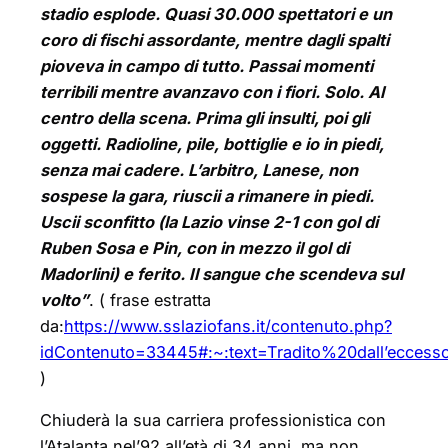
stadio esplode. Quasi 30.000 spettatori e un
coro di fischi assordante, mentre dagli spalti
pioveva in campo di tutto. Passai momenti
terribili mentre avanzavo con i fiori. Solo. Al
centro della scena. Prima gli insulti, poi gli
oggetti. Radioline, pile, bottiglie e io in piedi,
senza mai cadere. L’arbitro, Lanese, non
sospese la gara, riuscii a rimanere in piedi.
Uscii sconfitto (la Lazio vinse 2-1 con gol di
Ruben Sosa e Pin, con in mezzo il gol di
Madorlini) e ferito. Il sangue che scendeva sul
volto”
. ( frase estratta
da:
https://www.sslaziofans.it/contenuto.php?
idContenuto=33445#:~:text=Tradito%20dall’ecce
)
Chiuderà la sua carriera professionistica con
l’Atalanta nel’92 all’età di 34 anni, ma non