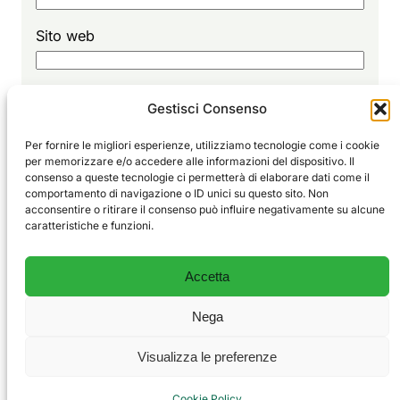
Sito web
Gestisci Consenso
Per fornire le migliori esperienze, utilizziamo tecnologie come i cookie
per memorizzare e/o accedere alle informazioni del dispositivo. Il
consenso a queste tecnologie ci permetterà di elaborare dati come il
comportamento di navigazione o ID unici su questo sito. Non
Sport
EDITORIALE
acconsentire o ritirare il consenso può influire negativamente su alcune
Vivi
GLORIE
caratteristiche e funzioni.
ALLENAMENTO
Il blog degli sportivi e delle emozioni vere.
CHI SIAMO
Accetta
CONTATTI
PRIVACY POLICY
Nega
COOKIE POLICY
Visualizza le preferenze
© 2026 SportVivi — Tutti i diritti riservati.
Cookie Policy