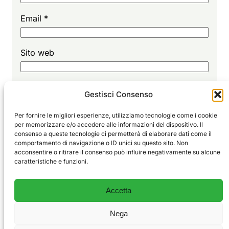
Email
*
Sito web
Gestisci Consenso
Per fornire le migliori esperienze, utilizziamo tecnologie come i cookie
per memorizzare e/o accedere alle informazioni del dispositivo. Il
consenso a queste tecnologie ci permetterà di elaborare dati come il
comportamento di navigazione o ID unici su questo sito. Non
Sport
EDITORIALE
acconsentire o ritirare il consenso può influire negativamente su alcune
Vivi
GLORIE
caratteristiche e funzioni.
ALLENAMENTO
Il blog degli sportivi e delle emozioni vere.
CHI SIAMO
Accetta
CONTATTI
PRIVACY POLICY
Nega
COOKIE POLICY