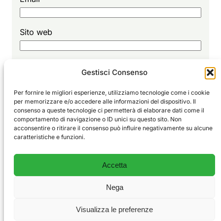
Sito web
Gestisci Consenso
Per fornire le migliori esperienze, utilizziamo tecnologie come i cookie
per memorizzare e/o accedere alle informazioni del dispositivo. Il
consenso a queste tecnologie ci permetterà di elaborare dati come il
comportamento di navigazione o ID unici su questo sito. Non
Sport
EDITORIALE
acconsentire o ritirare il consenso può influire negativamente su alcune
Vivi
GLORIE
caratteristiche e funzioni.
ALLENAMENTO
Il blog degli sportivi e delle emozioni vere.
CHI SIAMO
Accetta
CONTATTI
PRIVACY POLICY
Nega
COOKIE POLICY
Visualizza le preferenze
© 2026 SportVivi — Tutti i diritti riservati.