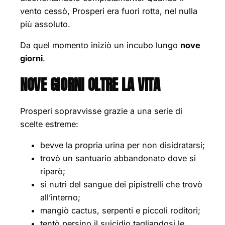
vento cessò, Prosperi era fuori rotta, nel nulla
più assoluto.
Da quel momento iniziò un incubo lungo
nove
giorni
.
NOVE GIORNI OLTRE LA VITA
Prosperi sopravvisse grazie a una serie di
scelte estreme:
bevve la propria urina per non disidratarsi;
trovò un santuario abbandonato dove si
riparò;
si nutrì del sangue dei pipistrelli che trovò
all’interno;
mangiò cactus, serpenti e piccoli roditori;
tentò persino il suicidio tagliandosi le