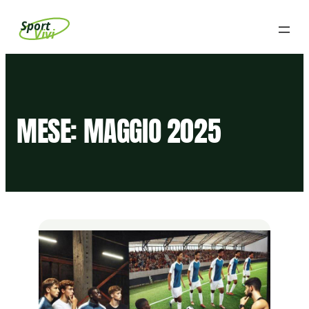
Vai
Sport
Vivi
al
contenuto
MESE:
MAGGIO 2025