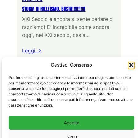
STORIA DI RAZZISMO. BASTA!!!!!!!!!!!
XXI Secolo e ancora si sente parlare di
razzismo! E’ incredibile come ancora
oggi, nel XXI secolo, ossia…
Leggi →
Gestisci Consenso
Per fornire le migliori esperienze, utilizziamo tecnologie come i cookie
per memorizzare e/o accedere alle informazioni del dispositivo. Il
consenso a queste tecnologie ci permetterà di elaborare dati come il
comportamento di navigazione o ID unici su questo sito. Non
Sport
EDITORIALE
acconsentire o ritirare il consenso può influire negativamente su alcune
Vivi
GLORIE
caratteristiche e funzioni.
ALLENAMENTO
Il blog degli sportivi e delle emozioni vere.
CHI SIAMO
Accetta
CONTATTI
PRIVACY POLICY
Nega