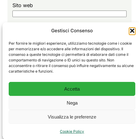
Sito web
Gestisci Consenso
Per fornire le migliori esperienze, utilizziamo tecnologie come i cookie
per memorizzare e/o accedere alle informazioni del dispositivo. Il
consenso a queste tecnologie ci permetterà di elaborare dati come il
comportamento di navigazione o ID unici su questo sito. Non
Sport
EDITORIALE
acconsentire o ritirare il consenso può influire negativamente su alcune
Vivi
GLORIE
caratteristiche e funzioni.
ALLENAMENTO
Il blog degli sportivi e delle emozioni vere.
CHI SIAMO
Accetta
CONTATTI
PRIVACY POLICY
Nega
COOKIE POLICY
Visualizza le preferenze
© 2026 SportVivi — Tutti i diritti riservati.
Cookie Policy