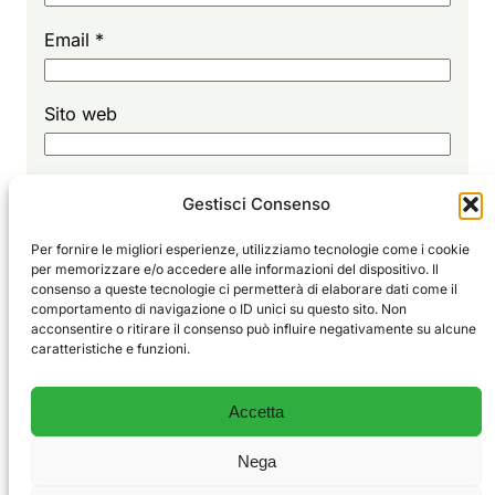
Email
*
Sito web
Gestisci Consenso
Per fornire le migliori esperienze, utilizziamo tecnologie come i cookie
per memorizzare e/o accedere alle informazioni del dispositivo. Il
consenso a queste tecnologie ci permetterà di elaborare dati come il
comportamento di navigazione o ID unici su questo sito. Non
Sport
EDITORIALE
acconsentire o ritirare il consenso può influire negativamente su alcune
Vivi
GLORIE
caratteristiche e funzioni.
ALLENAMENTO
Il blog degli sportivi e delle emozioni vere.
CHI SIAMO
Accetta
CONTATTI
PRIVACY POLICY
Nega
COOKIE POLICY